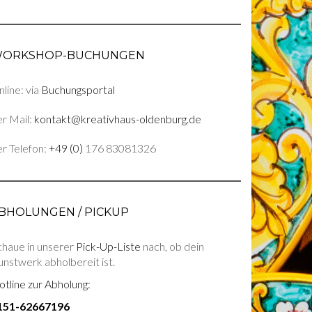
ORKSHOP-BUCHUNGEN
line: via
Buchungsportal
r Mail:
kontakt@kreativhaus-oldenburg.de
r Telefon:
+49 (0)
176 83081326
BHOLUNGEN / PICKUP
chaue in unserer
Pick-Up-Liste
nach, ob dein
nstwerk abholbereit ist.
tline zur Abholung:
151-62667196