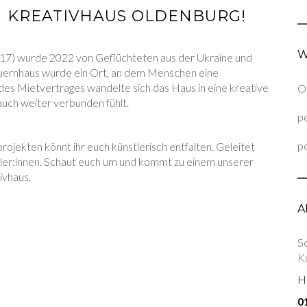
 KREATIVHAUS OLDENBURG!
W
217) wurde 2022 von Geflüchteten aus der Ukraine und
auernhaus wurde ein Ort, an dem Menschen eine
es Mietvertrages wandelte sich das Haus in eine kreative
On
 auch weiter verbunden fühlt.
pe
pe
rojekten könnt ihr euch künstlerisch entfalten. Geleitet
tler:innen. Schaut euch um und kommt zu einem unserer
ivhaus.
A
S
Ku
Ho
0