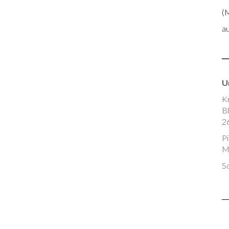
(
a
U
K
Bl
2
P
M
So