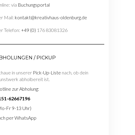
line: via
Buchungsportal
r Mail:
kontakt@kreativhaus-oldenburg.de
r Telefon:
+49 (0)
176 83081326
BHOLUNGEN / PICKUP
chaue in unserer
Pick-Up-Liste
nach, ob dein
nstwerk abholbereit ist.
tline zur Abholung:
151-62667196
Mo-Fr 9-13 Uhr)
uch per WhatsApp