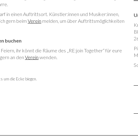
arre.
 in einen Auftrittsort. Künstler:innen und Musiker:innen,
U
sich gern beim
Verein
melden, um über Auftrittsmöglichkeiten
K
Bl
2
gen buchen
P
Feiern, ihr könnt die Räume des „RE:join Together“ für eure
M
 gern an den
Verein
wenden.
So
s um die Ecke biegen.