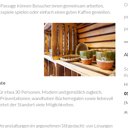
On
-Passage können Besucher:innen gemeinsam arbeiten,
sspiele spielen oder einfach einen guten Kaffee genießen.
pe
pe
A
S
Ku
nte
Ho
ür etwa 30 Personen. Modern und gemütlich zugleich,
0
r Präsentationen, wandhohen Bücherregalen sowie liebevoll
(
tet der Standort viele Möglichkeiten.
a
re Veranstaltungen im angenehmen Stil gedacht: von Lesungen