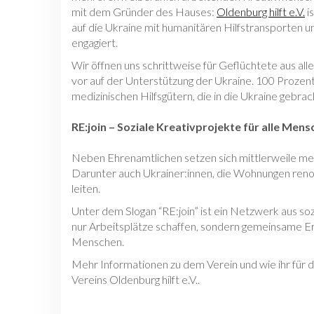
mit dem Gründer des Hauses:
Oldenburg hilft e.V.
is
auf die Ukraine mit humanitären Hilfstransporten u
engagiert.
Wir öffnen uns schrittweise für Geflüchtete aus all
vor auf der Unterstützung der Ukraine. 100 Prozent
medizinischen Hilfsgütern, die in die Ukraine gebra
RE:join – Soziale Kreativprojekte für alle Men
Neben Ehrenamtlichen setzen sich mittlerweile me
Darunter auch Ukrainer:innen, die Wohnungen re
leiten.
Unter dem Slogan “RE:join” ist ein Netzwerk aus so
nur Arbeitsplätze schaffen, sondern gemeinsame Er
Menschen.
Mehr Informationen zu dem Verein und wie ihr für d
Vereins Oldenburg hilft e.V..