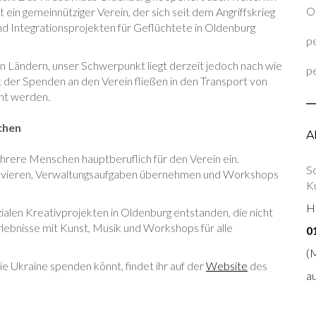
On
t ein gemeinnütziger Verein, der sich seit dem Angriffskrieg
nd Integrationsprojekten für Geflüchtete in Oldenburg
pe
en Ländern, unser Schwerpunkt liegt derzeit jedoch nach wie
pe
 der Spenden an den Verein fließen in den Transport von
cht werden.
schen
A
hrere Menschen hauptberuflich für den Verein ein.
S
novieren, Verwaltungsaufgaben übernehmen und Workshops
Ku
Ho
zialen Kreativprojekten in Oldenburg entstanden, die nicht
lebnisse mit Kunst, Musik und Workshops für alle
0
(
ie Ukraine spenden könnt, findet ihr auf der
Website
des
a