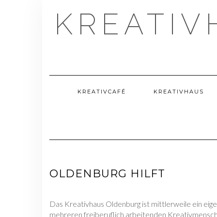
Skip
KREATIV
to
content
KREATIVCAFÉ
KREATIVHAUS
OLDENBURG HILFT
Das Kreativhaus Oldenburg ist mittlerweile ein eig
mehreren freiberuflich arbeitenden Kreativmensch