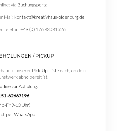
line: via
Buchungsportal
r Mail:
kontakt@kreativhaus-oldenburg.de
r Telefon:
+49 (0)
176 83081326
BHOLUNGEN / PICKUP
chaue in unserer
Pick-Up-Liste
nach, ob dein
nstwerk abholbereit ist.
tline zur Abholung:
151-62667196
Mo-Fr 9-13 Uhr)
uch per WhatsApp